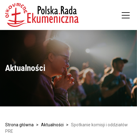
Aktualności
Strona główna
>
Aktualności
>
Spotkanie komisji i oddziałów
PRE