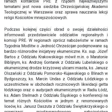
ramach kontaktów PRE z rządem najważniejszymi
tematami jest nowa siedziba Chrześcijańskiej Akademii
Teologicznej w Warszawie oraz sprawa nauczania lekcji
religii Kościołów mniejszościowych.
Podczas kolejnej części obrad o swojej działalności
informowali przedstawiciele oddziałów regionalnych i
komisji PRE. W regionach oprócz nabożeństw w ramach
Tygodnia Modlitw o Jedność Chrześcijan podejmowane są
bardzo różnorodne inicjatywy ekumeniczne. Ks. sup. Józef
Bartos z Oddziału Krakowskiego mówił m.in. o Maratonie
Biblijnym, ks. Andrzej Gontarek z Oddziału Lubelskiego o
ekumenicznej drodze krzyżowej ulicami miasta, ks. Janusz
Olszański z Oddziału Pomorsko-Kujawskiego o Blinach w
Bydgoszczy, ks. Marcin Undas z Oddziału Łódzkiego o
uczestnictwie w obchodach rocznicowych likwidacji getta
łódzkiego oraz o audycjach ekumenicznych w Radiu Łódź,
ks. Adam Stelmach z Oddziału Śląskiego o konferencji na
temat różnych Kościołów w jednym z renomowanych
liceów, ks. Janusz Daszuta z Oddziału Świętokrzyskiego o
organizacji międzynarodowego nabożeństwa