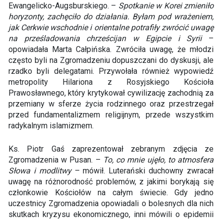
Ewangelicko-Augsburskiego. –
Spotkanie w Korei zmieniło
horyzonty, zachęciło do działania. Byłam pod wrażeniem,
jak Cerkwie wschodnie i orientalne potrafiły zwrócić uwagę
na prześladowania chrześcijan w Egipcie i Syrii
–
opowiadała Marta Całpińska. Zwróciła uwagę, że młodzi
często byli na Zgromadzeniu dopuszczani do dyskusji, ale
rzadko byli delegatami. Przywołała również wypowiedź
metropolity Hilariona z Rosyjskiego Kościoła
Prawosławnego, który krytykował cywilizację zachodnią za
przemiany w sferze życia rodzinnego oraz przestrzegał
przed fundamentalizmem religijnym, przede wszystkim
radykalnym islamizmem.
Ks. Piotr Gaś zaprezentował zebranym zdjęcia ze
Zgromadzenia w Pusan. –
To, co mnie ujęło, to atmosfera
Słowa i modlitwy
– mówił. Luterański duchowny zwracał
uwagę na różnorodność problemów, z jakimi borykają się
członkowie Kościołów na całym świecie. Gdy jedno
uczestnicy Zgromadzenia opowiadali o bolesnych dla nich
skutkach kryzysu ekonomicznego, inni mówili o epidemii