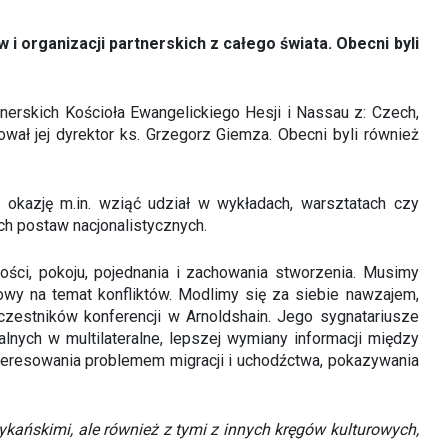
i organizacji partnerskich z całego świata. Obecni byli
rtnerskich Kościoła Ewangelickiego Hesji i Nassau z: Czech,
ował jej dyrektor ks. Grzegorz Giemza. Obecni byli również
 okazję m.in. wziąć udział w wykładach, warsztatach czy
ch postaw nacjonalistycznych.
ści, pokoju, pojednania i zachowania stworzenia. Musimy
wy na temat konfliktów. Modlimy się za siebie nawzajem,
estników konferencji w Arnoldshain. Jego sygnatariusze
lnych w multilateralne, lepszej wymiany informacji między
interesowania problemem migracji i uchodźctwa, pokazywania
kańskimi, ale również z tymi z innych kręgów kulturowych,