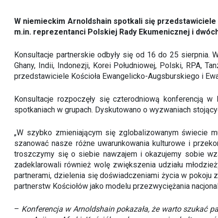
W niemieckim Arnoldshain spotkali się przedstawiciele 
m.in. reprezentanci Polskiej Rady Ekumenicznej i dwóc
Konsultacje partnerskie odbyły się od 16 do 25 sierpnia. W
Ghany, Indii, Indonezji, Korei Południowej, Polski, RPA, 
przedstawiciele Kościoła Ewangelicko-Augsburskiego i E
Konsultacje rozpoczęły się czterodniową konferencją w 
spotkaniach w grupach. Dyskutowano o wyzwaniach stojącyc
„W szybko zmieniającym się zglobalizowanym świecie mus
szanować nasze różne uwarunkowania kulturowe i przekon
troszczymy się o siebie nawzajem i okazujemy sobie wz
zadeklarowali również wolę zwiększenia udziału młodzieży
partnerami, dzielenia się doświadczeniami życia w pokoju 
partnerstw Kościołów jako modelu przezwyciężania nacjonal
–
Konferencja w Arnoldshain pokazała, że warto szukać par