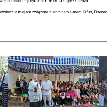
ił po konferencji dyrektor PRE ks. Grzegorz Giemza.
dwiedziła miejsca związane z Marcinem Lutrem: Erfurt, Eisenach