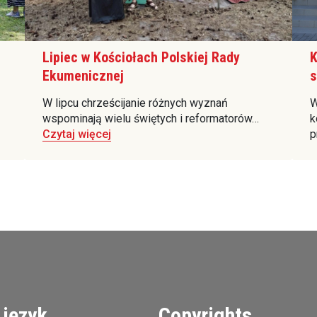
Lipiec w Kościołach Polskiej Rady
K
Ekumenicznej
s
W lipcu chrześcijanie różnych wyznań
W
wspominają wielu świętych i reformatorów…
k
Czytaj więcej
p
 język
Copyrights