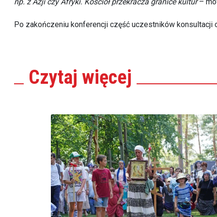
np. z Azji czy Afryki. Kościół przekracza granice kultur
– mów
Po zakończeniu konferencji część uczestników konsultacji o
Czytaj
więcej