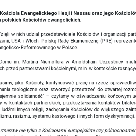
Kościoła Ewangelickiego Hesji i Nassau oraz jego Kościołów 
h polskich Kościołów ewangelickich.
zięli w nich udział przedstawiciele Kościołów i organizacji pa
Tanzanii, USA i Włoch. Polską Radę Ekumeniczną (PRE) reprezent
wangelicko-Reformowanego w Polsce.
Domu im. Martina Niemöllera w Arnoldshain. Uczestnicy mieli
h przed partnerstwami kościelnymi, m.in. w kontekście rosnący
imy, jako Kościoły, kontynuować pracę na rzecz sprawiedliwo
ania teologiczne oraz stworzyć przestrzeń do otwartej rozmo
ajemnie solidarność” – czytamy w oświadczeniu końcowym ucz
 w kontaktach partnerskich, przekształcania kontaktów bilatera
z ludźmi innych religii, zachęcania Kościołów do większego za
izmu, rasizmu, systemu kastowego i innych form dyskryminacji.
tnerstw nie tylko z Kościołami europejskimi czy północnoamery