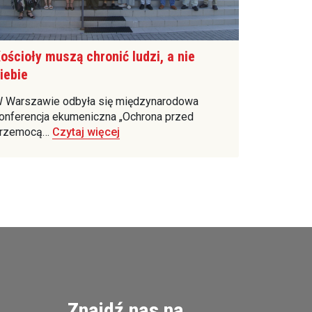
ościoły muszą chronić ludzi, a nie
iebie
 Warszawie odbyła się międzynarodowa
onferencja ekumeniczna „Ochrona przed
rzemocą…
Czytaj więcej
Znajdź nas na