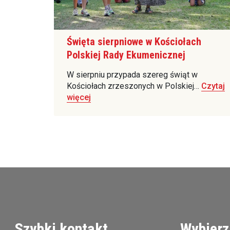
Święta sierpniowe w Kościołach
Polskiej Rady Ekumenicznej
W sierpniu przypada szereg świąt w
Kościołach zrzeszonych w Polskiej…
Czytaj
więcej
Szybki kontakt
Wybierz