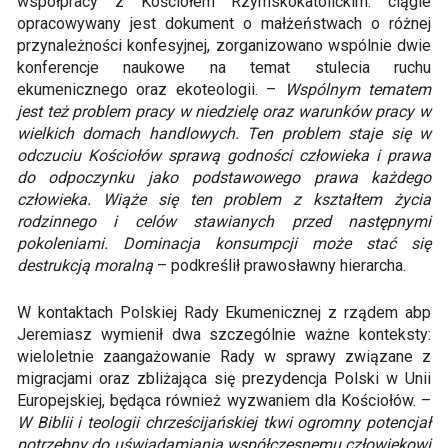
współpracy z Kościołem Rzymskokatolickim: ciągle
opracowywany jest dokument o małżeństwach o różnej
przynależności konfesyjnej, zorganizowano wspólnie dwie
konferencje naukowe na temat stulecia ruchu
ekumenicznego oraz ekoteologii. –
Wspólnym tematem
jest też problem pracy w niedzielę oraz warunków pracy w
wielkich domach handlowych. Ten problem staje się w
odczuciu Kościołów sprawą godności człowieka i prawa
do odpoczynku jako podstawowego prawa każdego
człowieka. Wiąże się ten problem z kształtem życia
rodzinnego i celów stawianych przed następnymi
pokoleniami. Dominacja konsumpcji może stać się
destrukcją moralną
– podkreślił prawosławny hierarcha.
W kontaktach Polskiej Rady Ekumenicznej z rządem abp
Jeremiasz wymienił dwa szczególnie ważne konteksty:
wieloletnie zaangażowanie Rady w sprawy związane z
migracjami oraz zbliżająca się prezydencja Polski w Unii
Europejskiej, będąca również wyzwaniem dla Kościołów. –
W Biblii i teologii chrześcijańskiej tkwi ogromny potencjał
potrzebny do uświadamiania współczesnemu człowiekowi