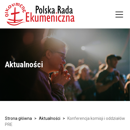
Aktualności
Strona główna
>
Aktualności
>
Konferencja komisji i oddziałów
PRE