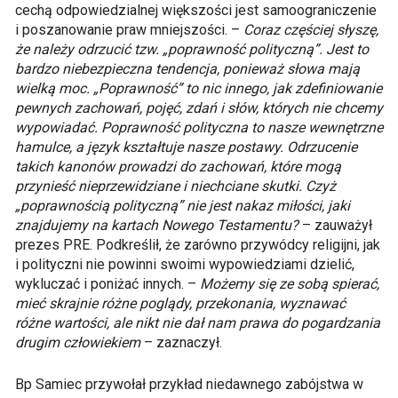
cechą odpowiedzialnej większości jest samoograniczenie
i poszanowanie praw mniejszości. –
Coraz częściej słyszę,
że należy odrzucić tzw. „poprawność polityczną”. Jest to
bardzo niebezpieczna tendencja, ponieważ słowa mają
wielką moc. „Poprawność” to nic innego, jak zdefiniowanie
pewnych zachowań, pojęć, zdań i słów, których nie chcemy
wypowiadać. Poprawność polityczna to nasze wewnętrzne
hamulce, a język kształtuje nasze postawy. Odrzucenie
takich kanonów prowadzi do zachowań, które mogą
przynieść nieprzewidziane i niechciane skutki. Czyż
„poprawnością polityczną” nie jest nakaz miłości, jaki
znajdujemy na kartach Nowego Testamentu?
– zauważył
prezes PRE. Podkreślił, że zarówno przywódcy religijni, jak
i polityczni nie powinni swoimi wypowiedziami dzielić,
wykluczać i poniżać innych. –
Możemy się ze sobą spierać,
mieć skrajnie różne poglądy, przekonania, wyznawać
różne wartości, ale nikt nie dał nam prawa do pogardzania
drugim człowiekiem
– zaznaczył.
Bp Samiec przywołał przykład niedawnego zabójstwa w