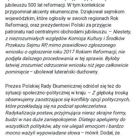
jubileuszu 500 lat reformacji. W tym kontekście
przypomniał akcenty ekumeniczne. Dziękował sejmikom
wojewódzkim, które ogłosiły w swoich regionach Rok
Reformacji, oraz prezydentowi Polski za przyjęcie
patronatu nad centralnymi obchodami jubileuszu. –
Niestety,
z niezrozumiałych względów Komisja Kultury i Środków
Przekazu Sejmu RP, mimo prawidłowo zgłoszonego
wniosku o ogłoszenie roku 2017 Rokiem Reformacji, nie
podjęła dalszego procedowania w tej sprawie. Byłoby
łatwiej zrozumieć odrzucenie wniosku niż jego całkowicie
pominięcie
– ubolewał luterański duchowny.
Prezes Polskiej Rady Ekumenicznej odniósł się też do
sytuacji społeczno-politycznej w kraju. –
Z głęboką troską
obserwujemy zaostrzające się konflikty opcji politycznych,
które przekładają się na podział społeczeństwa.
Radykalizacja postaw, przyjmująca nieraz skrajne formy,
budzi w nas duże zaniepokojenie. Dlatego apelujemy do
wszystkich polityków, aby nie ulegali emocjom i bardzo
mocno ważyli wypowiadane słowa
– mówił. Dodał, że