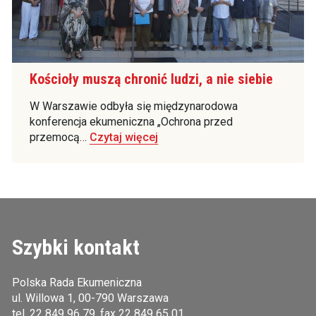
Kościoły muszą chronić ludzi, a nie siebie
W Warszawie odbyła się międzynarodowa
konferencja ekumeniczna „Ochrona przed
przemocą…
Czytaj więcej
Szybki kontakt
Polska Rada Ekumeniczna
ul. Willowa 1, 00-790 Warszawa
tel.
22 849 96 79
, fax 22 849 65 01