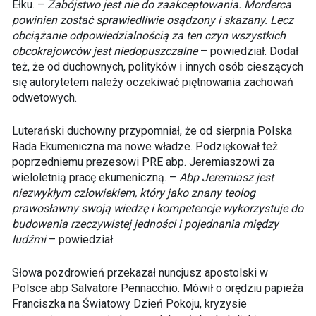
Ełku. –
Zabójstwo jest nie do zaakceptowania. Morderca
powinien zostać sprawiedliwie osądzony i skazany. Lecz
obciążanie odpowiedzialnością za ten czyn wszystkich
obcokrajowców jest niedopuszczalne
– powiedział. Dodał
też, że od duchownych, polityków i innych osób cieszących
się autorytetem należy oczekiwać piętnowania zachowań
odwetowych.
Luterański duchowny przypomniał, że od sierpnia Polska
Rada Ekumeniczna ma nowe władze. Podziękował też
poprzedniemu prezesowi PRE abp. Jeremiaszowi za
wieloletnią pracę ekumeniczną. –
Abp Jeremiasz jest
niezwykłym człowiekiem, który jako znany teolog
prawosławny swoją wiedzę i kompetencje wykorzystuje do
budowania rzeczywistej jedności i pojednania między
ludźmi
– powiedział.
Słowa pozdrowień przekazał nuncjusz apostolski w
Polsce abp Salvatore Pennacchio. Mówił o orędziu papieża
Franciszka na Światowy Dzień Pokoju, kryzysie