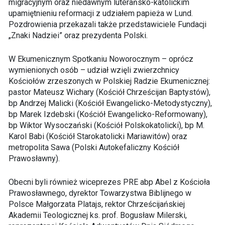
migracyjnym oraz niedawnym luterańsko-katolickim
upamiętnieniu reformacji z udziałem papieża w Lund.
Pozdrowienia przekazali także przedstawiciele Fundacji
„Znaki Nadziei” oraz prezydenta Polski.
W Ekumenicznym Spotkaniu Noworocznym – oprócz
wymienionych osób – udział wzięli zwierzchnicy
Kościołów zrzeszonych w Polskiej Radzie Ekumenicznej:
pastor Mateusz Wichary (Kościół Chrześcijan Baptystów),
bp Andrzej Malicki (Kościół Ewangelicko-Metodystyczny),
bp Marek Izdebski (Kościół Ewangelicko-Reformowany),
bp Wiktor Wysoczański (Kościół Polskokatolicki), bp M.
Karol Babi (Kościół Starokatolicki Mariawitów) oraz
metropolita Sawa (Polski Autokefaliczny Kościół
Prawosławny).
Obecni byli również wiceprezes PRE abp Abel z Kościoła
Prawosławnego, dyrektor Towarzystwa Biblijnego w
Polsce Małgorzata Platajs, rektor Chrześcijańskiej
Akademii Teologicznej ks. prof. Bogusław Milerski,