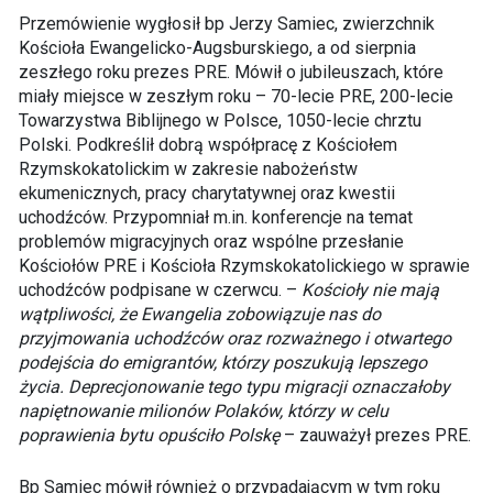
Przemówienie wygłosił bp Jerzy Samiec, zwierzchnik
Kościoła Ewangelicko-Augsburskiego, a od sierpnia
zeszłego roku prezes PRE. Mówił o jubileuszach, które
miały miejsce w zeszłym roku – 70-lecie PRE, 200-lecie
Towarzystwa Biblijnego w Polsce, 1050-lecie chrztu
Polski. Podkreślił dobrą współpracę z Kościołem
Rzymskokatolickim w zakresie nabożeństw
ekumenicznych, pracy charytatywnej oraz kwestii
uchodźców. Przypomniał m.in. konferencje na temat
problemów migracyjnych oraz wspólne przesłanie
Kościołów PRE i Kościoła Rzymskokatolickiego w sprawie
uchodźców podpisane w czerwcu. –
Kościoły nie mają
wątpliwości, że Ewangelia zobowiązuje nas do
przyjmowania uchodźców oraz rozważnego i otwartego
podejścia do emigrantów, którzy poszukują lepszego
życia. Deprecjonowanie tego typu migracji oznaczałoby
napiętnowanie milionów Polaków, którzy w celu
poprawienia bytu opuściło Polskę
– zauważył prezes PRE.
Bp Samiec mówił również o przypadającym w tym roku