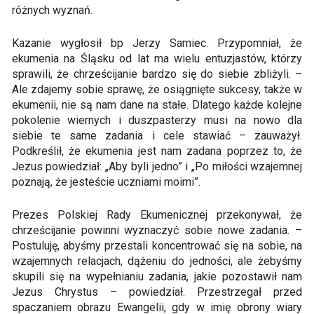
różnych wyznań.
Kazanie wygłosił bp Jerzy Samiec. Przypomniał, że
ekumenia na Śląsku od lat ma wielu entuzjastów, którzy
sprawili, że chrześcijanie bardzo się do siebie zbliżyli. –
Ale zdajemy sobie sprawę, że osiągnięte sukcesy, także w
ekumenii, nie są nam dane na stałe. Dlatego każde kolejne
pokolenie wiernych i duszpasterzy musi na nowo dla
siebie te same zadania i cele stawiać – zauważył.
Podkreślił, że ekumenia jest nam zadana poprzez to, że
Jezus powiedział: „Aby byli jedno” i „Po miłości wzajemnej
poznają, że jesteście uczniami moimi”.
Prezes Polskiej Rady Ekumenicznej przekonywał, że
chrześcijanie powinni wyznaczyć sobie nowe zadania. –
Postuluję, abyśmy przestali koncentrować się na sobie, na
wzajemnych relacjach, dążeniu do jedności, ale żebyśmy
skupili się na wypełnianiu zadania, jakie pozostawił nam
Jezus Chrystus – powiedział. Przestrzegał przed
spaczaniem obrazu Ewangelii, gdy w imię obrony wiary