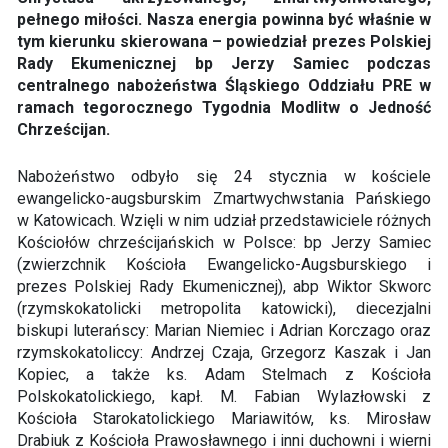
pełnego miłości. Nasza energia powinna być właśnie w
tym kierunku skierowana – powiedział prezes Polskiej
Rady Ekumenicznej bp Jerzy Samiec podczas
centralnego nabożeństwa Śląskiego Oddziału PRE w
ramach tegorocznego Tygodnia Modlitw o Jedność
Chrześcijan.
Nabożeństwo odbyło się 24 stycznia w kościele
ewangelicko-augsburskim Zmartwychwstania Pańskiego
w Katowicach. Wzięli w nim udział przedstawiciele różnych
Kościołów chrześcijańskich w Polsce: bp Jerzy Samiec
(zwierzchnik Kościoła Ewangelicko-Augsburskiego i
prezes Polskiej Rady Ekumenicznej), abp Wiktor Skworc
(rzymskokatolicki metropolita katowicki), diecezjalni
biskupi luterańscy: Marian Niemiec i Adrian Korczago oraz
rzymskokatoliccy: Andrzej Czaja, Grzegorz Kaszak i Jan
Kopiec, a także ks. Adam Stelmach z Kościoła
Polskokatolickiego, kapł. M. Fabian Wylazłowski z
Kościoła Starokatolickiego Mariawitów, ks. Mirosław
Drabiuk z Kościoła Prawosławnego i inni duchowni i wierni