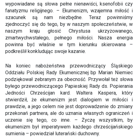
wypowiadane są słowa pełne nienawiści, ksenofobii czy
fanatyzmu religijnego. – Ekumenizm, wzajemna miłość i
szacunek są nam niezbędne. Teraz powinniśmy
zjednoczyć się do tego, by w naszym społeczeństwie, w
naszym kraju głosić Chrystusa ukrzyżowanego,
zmartwychwstałego, pełnego miłości. Nasza energia
powinna być właśnie w tym kierunku skierowana –
podkreślił konkludując swoje kazanie.
Na koniec nabożeństwa przewodniczący Śląskiego
Oddziału Polskiej Rady Ekumenicznej bp Marian Niemiec
podziękował zebranym za obecność. Przywołał też słowa
byłego przewodniczącego Papieskiej Rady ds. Popierania
Jedności Chrześcijan kard. Waltera Kaspera, który
stwierdził, że ekumenizm jest dialogiem w miłości i
prawdzie, a jego celem nie jest doprowadzenie do zmiany
przekonań partnera, ale do uznania własnych ograniczeń i
uczenie się tego, co inne. – Życzę wszystkim, by
ekumenizm był imperatywem każdego chrześcijańskiego
sumienia – powiedział luterański duchowny.