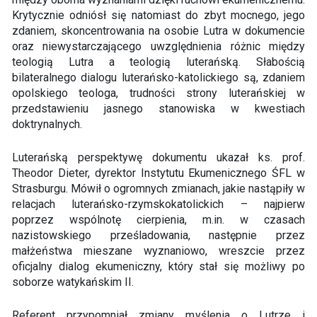
Krytycznie odniósł się natomiast do zbyt mocnego, jego
zdaniem, skoncentrowania na osobie Lutra w dokumencie
oraz niewystarczającego uwzględnienia różnic między
teologią Lutra a teologią luterańską. Słabością
bilateralnego dialogu luterańsko-katolickiego są, zdaniem
opolskiego teologa, trudności strony luterańskiej w
przedstawieniu jasnego stanowiska w kwestiach
doktrynalnych.
Luterańską perspektywę dokumentu ukazał ks. prof.
Theodor Dieter, dyrektor Instytutu Ekumenicznego ŚFL w
Strasburgu. Mówił o ogromnych zmianach, jakie nastąpiły w
relacjach luterańsko-rzymskokatolickich – najpierw
poprzez wspólnotę cierpienia, m.in. w czasach
nazistowskiego prześladowania, następnie przez
małżeństwa mieszane wyznaniowo, wreszcie przez
oficjalny dialog ekumeniczny, który stał się możliwy po
soborze watykańskim II.
Referent przypomniał zmiany myślenia o Lutrze i