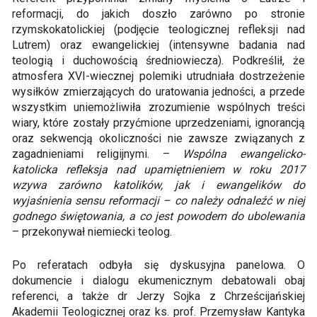
reformacji, do jakich doszło zarówno po stronie
rzymskokatolickiej (podjęcie teologicznej refleksji nad
Lutrem) oraz ewangelickiej (intensywne badania nad
teologią i duchowością średniowiecza). Podkreślił, że
atmosfera XVI-wiecznej polemiki utrudniała dostrzeżenie
wysiłków zmierzających do uratowania jedności, a przede
wszystkim uniemożliwiła zrozumienie wspólnych treści
wiary, które zostały przyćmione uprzedzeniami, ignorancją
oraz sekwencją okoliczności nie zawsze związanych z
zagadnieniami religijnymi. –
Wspólna ewangelicko-
katolicka refleksja nad upamiętnieniem w roku 2017
wzywa zarówno katolików, jak i ewangelików do
wyjaśnienia sensu reformacji – co należy odnaleźć w niej
godnego świętowania, a co jest powodem do ubolewania
– przekonywał niemiecki teolog.
Po referatach odbyła się dyskusyjna panelowa. O
dokumencie i dialogu ekumenicznym debatowali obaj
referenci, a także dr Jerzy Sojka z Chrześcijańskiej
Akademii Teologicznej oraz ks. prof. Przemysław Kantyka