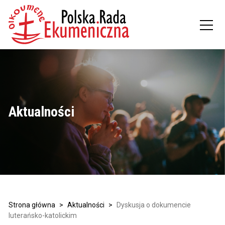
Aktualności
Strona główna
>
Aktualności
>
Dyskusja o dokumencie
luterańsko-katolickim