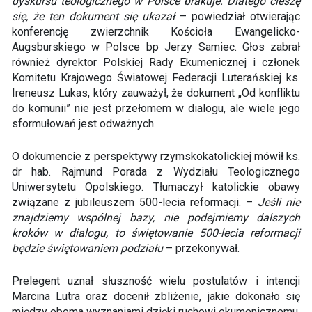
dyskursu teologicznego w Polsce brakuje. Dlatego cieszę
się, że ten dokument się ukazał
– powiedział otwierając
konferencję zwierzchnik Kościoła Ewangelicko-
Augsburskiego w Polsce bp Jerzy Samiec. Głos zabrał
również dyrektor Polskiej Rady Ekumenicznej i członek
Komitetu Krajowego Światowej Federacji Luterańskiej ks.
Ireneusz Lukas, który zauważył, że dokument „Od konfliktu
do komunii” nie jest przełomem w dialogu, ale wiele jego
sformułowań jest odważnych.
O dokumencie z perspektywy rzymskokatolickiej mówił ks.
dr hab. Rajmund Porada z Wydziału Teologicznego
Uniwersytetu Opolskiego. Tłumaczył katolickie obawy
związane z jubileuszem 500-lecia reformacji. –
Jeśli nie
znajdziemy wspólnej bazy, nie podejmiemy dalszych
kroków w dialogu, to świętowanie 500-lecia reformacji
będzie świętowaniem podziału
– przekonywał.
Prelegent uznał słuszność wielu postulatów i intencji
Marcina Lutra oraz docenił zbliżenie, jakie dokonało się
między oboma wyznaniami dzięki ruchowi ekumenicznemu.