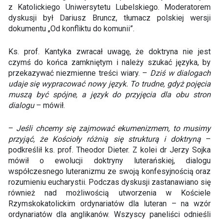
z Katolickiego Uniwersytetu Lubelskiego. Moderatorem
dyskusji był Dariusz Bruncz, tłumacz polskiej wersji
dokumentu „Od konfliktu do komunii”.
Ks. prof. Kantyka zwracał uwagę, że doktryna nie jest
czymś do końca zamkniętym i należy szukać języka, by
przekazywać niezmienne treści wiary. –
Dziś w dialogach
udaje się wypracować nowy język. To trudne, gdyż pojęcia
muszą być spójne, a język do przyjęcia dla obu stron
dialogu
– mówił.
–
Jeśli chcemy się zajmować ekumenizmem, to musimy
przyjąć, że Kościoły różnią się strukturą i doktryną
–
podkreślił ks. prof. Theodor Dieter. Z kolei dr Jerzy Sojka
mówił o ewolucji doktryny luterańskiej, dialogu
współczesnego luteranizmu ze swoją konfesyjnością oraz
rozumieniu eucharystii. Podczas dyskusji zastanawiano się
również nad możliwością utworzenia w Kościele
Rzymskokatolickim ordynariatów dla luteran – na wzór
ordynariatów dla anglikanów. Wszyscy paneliści odnieśli