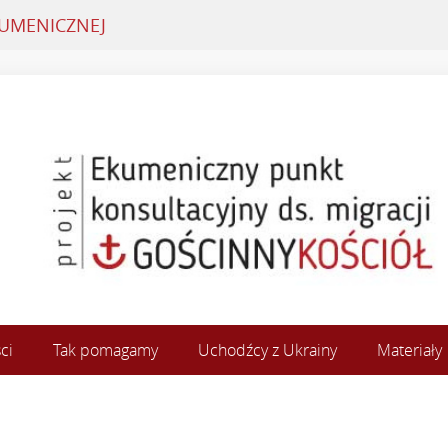
KUMENICZNEJ
ci
Tak pomagamy
Uchodźcy z Ukrainy
Materiały