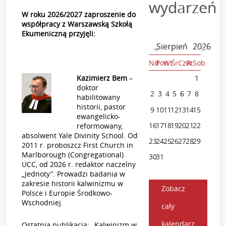
wydarzeń
W roku 2026/2027 zaproszenie do
współpracy z Warszawską Szkołą
Ekumeniczną przyjęli:
Sierpień
2026
◄
►
Nd
Pon
Wt
Śr
Czw
Pt
Sob
Kazimierz Bem
–
26
27
28
29
30
31
1
doktor
2
3
4
5
6
7
8
habilitowany
historii, pastor
9
10
11
12
13
14
15
ewangelicko-
16
17
18
19
20
21
22
reformowany,
absolwent Yale Divinity School. Od
23
24
25
26
27
28
29
2011 r. proboszcz First Church in
Marlborough (Congregational)
30
31
1
2
3
4
5
UCC, od 2026 r. redaktor naczelny
„Jednoty”. Prowadzi badania w
zakresie historii kalwinizmu w
Zobacz
Polsce i Europie Środkowo-
Wschodniej.
cały
kalendarz
Ostatnia publikacja: „Kalwinizm w