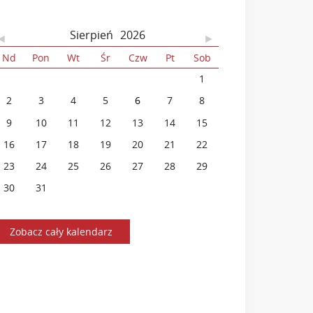
Sierpień
2026
◄
►
Nd
Pon
Wt
Śr
Czw
Pt
Sob
26
27
28
29
30
31
1
2
3
4
5
6
7
8
9
10
11
12
13
14
15
16
17
18
19
20
21
22
23
24
25
26
27
28
29
30
31
1
2
3
4
5
Zobacz cały kalendarz