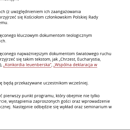
ach (z uwzględnieniem ich zaangażowania
zyjrzeć się Kościołom członkowskim Polskiej Rady
iemu.
ięconego kluczowym dokumentom teologicznym
ich.
ięconego najważniejszym dokumentom światowego ruchu
jrzeć się takim tekstom, jak „Chrzest, Eucharystia,
),
„Konkordia leuenberska”
,
„Wspólna deklaracja w
rę będą przekazywane uczestnikom wcześniej.
 pierwszy punkt programu, który obejmie nie tylko
arcie, wystąpienia zaproszonych gości oraz wprowadzenie
cznej. Następnie odbędzie się wykład oraz seminarium w