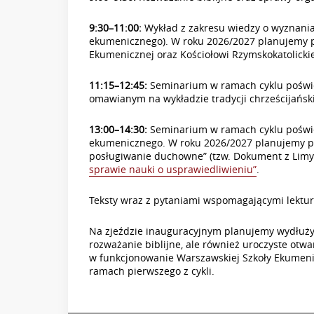
9:30–11:00:
Wykład z zakresu wiedzy o wyznani
ekumenicznego). W roku 2026/2027 planujemy pr
Ekumenicznej oraz Kościołowi Rzymskokatolick
11:15–12:45:
Seminarium w ramach cyklu pośw
omawianym na wykładzie tradycji chrześcijańsk
13:00–14:30:
Seminarium w ramach cyklu pośw
ekumenicznego. W roku 2026/2027 planujemy przy
posługiwanie duchowne” (tzw. Dokument z Limy
sprawie nauki o usprawiedliwieniu”
.
Teksty wraz z pytaniami wspomagającymi lektu
Na zjeździe inauguracyjnym planujemy wydłużyć
rozważanie biblijne, ale również uroczyste otw
w funkcjonowanie Warszawskiej Szkoły Ekumeni
ramach pierwszego z cykli.