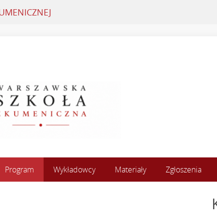
KUMENICZNEJ
Program
Wykładowcy
Materiały
Zgłoszenia