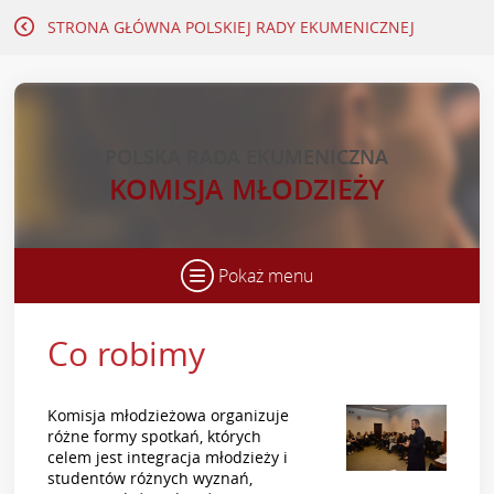
STRONA GŁÓWNA
POLSKIEJ RADY EKUMENICZNEJ
POLSKA RADA EKUMENICZNA
KOMISJA MŁODZIEŻY
Pokaż menu
Co robimy
Komisja młodzieżowa organizuje
różne formy spotkań, których
celem jest integracja młodzieży i
studentów różnych wyznań,