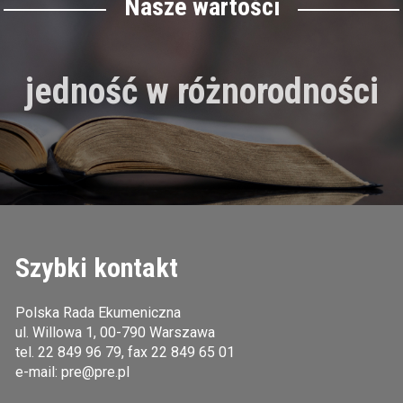
Nasze wartości
jedność w różnorodności
Szybki kontakt
Polska Rada Ekumeniczna
ul. Willowa 1, 00-790 Warszawa
tel.
22 849 96 79
, fax 22 849 65 01
e-mail:
pre@pre.pl