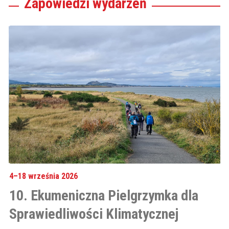
Zapowiedzi wydarzeń
4–18 września 2026
4–
10. Ekumeniczna Pielgrzymka dla
1
Sprawiedliwości Klimatycznej
S