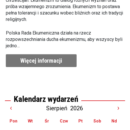
chrześcijan. Ekumenizm to dialog różnych wyznań oraz
próba wzajemnego zrozumienia. Ekumenizm to postawa
pełna tolerancji i szacunku wobec bliźnich oraz ich tradycji
religijnych.
Polska Rada Ekumeniczna działa na rzecz
rozpowszechniania ducha ekumenizmu, aby wszyscy byli
jedno…
Więcej informacji
Kalendarz wydarzeń
‹
›
Sierpień
2026
Pon
Wt
Śr
Czw
Pt
Sob
Nd