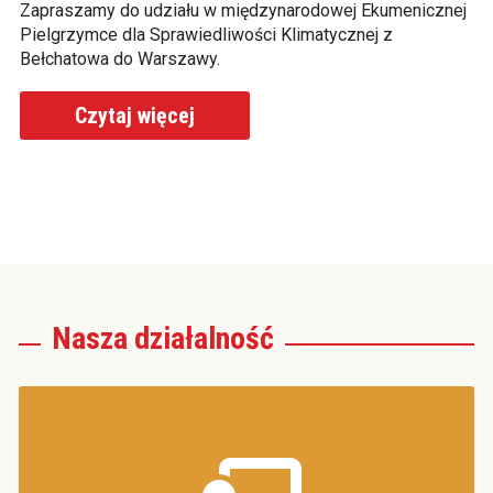
ej
Zapraszamy do udziału w międzynarodowej Ekumenicznej
Za
Pielgrzymce dla Sprawiedliwości Klimatycznej z
Pi
Bełchatowa do Warszawy.
Be
Czytaj więcej
Nasza działalność